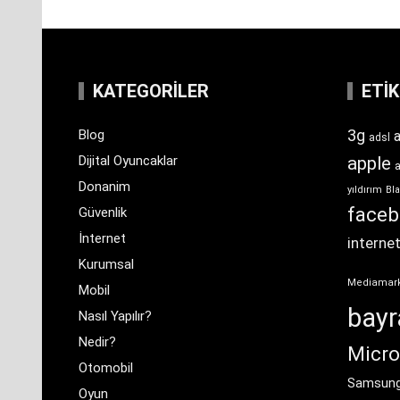
KATEGORILER
ETI
3g
Blog
a
adsl
Dijital Oyuncaklar
apple
Donanim
yıldırım
Bla
face
Güvenlik
İnternet
interne
Kurumsal
Mediamar
Mobil
bay
Nasıl Yapılır?
Nedir?
Micro
Otomobil
Samsun
Oyun