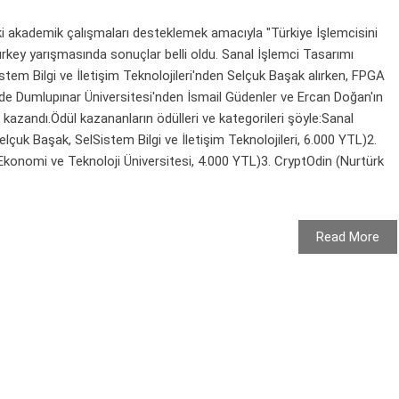
i akademik çalışmaları desteklemek amacıyla "Türkiye İşlemcisini
urkey yarışmasında sonuçlar belli oldu. Sanal İşlemci Tasarımı
istem Bilgi ve İletişim Teknolojileri'nden Selçuk Başak alırken, FPGA
'nde Dumlupınar Üniversitesi'nden İsmail Güdenler ve Ercan Doğan'ın
ü kazandı.Ödül kazananların ödülleri ve kategorileri şöyle:Sanal
lçuk Başak, SelSistem Bilgi ve İletişim Teknolojileri, 6.000 YTL)2.
konomi ve Teknoloji Üniversitesi, 4.000 YTL)3. CryptOdin (Nurtürk
Read More