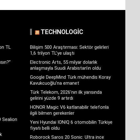
TECHNOLOGIC
yon TL
Bilişim 500 Araştırması: Sektör gelirleri
1,6 trilyon TL’ye ulaştı
sın?”
Electronic Arts, 55 milyar dolarlık
anlaşmayla Suudi Arabistan’ın oldu
Google DeepMind Türk mühendis Koray
Kavukcuoğlu’na emanet
Türk Telekom, 2026’nın ilk yarısında
gelirini yüzde 9 artırdı
HONOR Magic V6 katlanabilir telefonla
ilgili bilmen gerekenler
D Sealion
Yeni Hyundai IONIQ 6 otomobilin Türkiye
fiyatı belli oldu
k
Roborock Saros 20 Sonic: Ultra ince