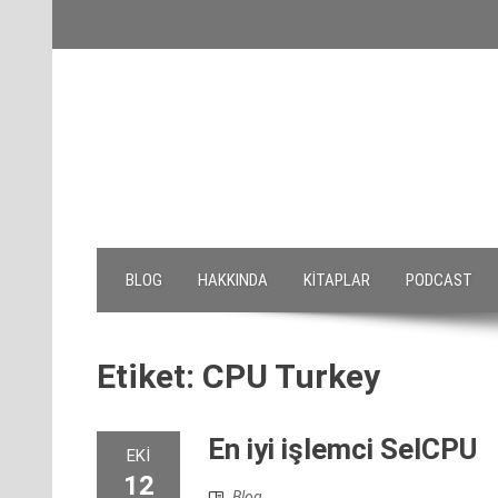
Skip
to
content
BLOG
HAKKINDA
KITAPLAR
PODCAST
Etiket:
CPU Turkey
En iyi işlemci SelCPU
EKI
12
Blog