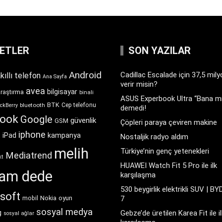
KETLER
SON YAZILAR
Android
Cadillac Escalade için 37,5 mil
kıllı telefon
Ana Sayfa
verir misin?
avea
bilgisayar
araştırma
binali
ASUS Experbook Ultra “Bana mı
BTK
bluetooth
Cep telefonu
ckBerry
demedi!
book
Google
güvenlik
GSM
Çöpleri paraya çeviren makine
iphone
t
iPad
kampanya
Nostaljik radyo aldım
melih
Türkiye’nin genç yetenekleri
Mediatrend
kt
HUAWEI Watch Fit 5 Pro ile ilk
ram dede
karşılaşma
530 beygirlik elektrikli SUV | BY
soft
Nokia
oyun
7
mobil
sosyal medya
g
Gebze’de üretilen Karea Fit ile il
sosyal ağlar