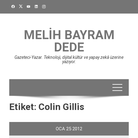
Skip
to
content
MELIH BAYRAM
DEDE
Gazeteci-Yazar. Teknoloji, dijital kültür ve yapay zekâ üzerine
yazıyor.
Etiket:
Colin Gillis
OCA
25
2012