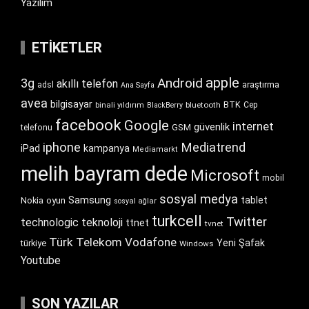
Yazılım
ETIKETLER
apple
Android
3g
akıllı telefon
araştırma
adsl
Ana Sayfa
avea
bilgisayar
BTK
bluetooth
Cep
binali yıldırım
BlackBerry
facebook
Google
internet
güvenlik
GSM
telefonu
iphone
Mediatrend
iPad
kampanya
Mediamarkt
melih bayram dede
Microsoft
mobil
sosyal medya
Samsung
tablet
Nokia
oyun
sosyal ağlar
turkcell
Twitter
technologic
teknoloji
ttnet
tvnet
Türk Telekom
Vodafone
Yeni Şafak
türkiye
Windows
Youtube
SON YAZILAR