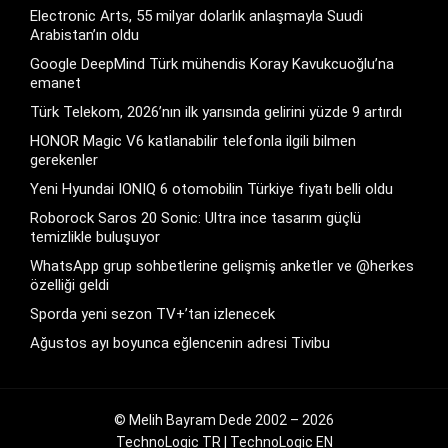
Electronic Arts, 55 milyar dolarlık anlaşmayla Suudi
Arabistan’ın oldu
Google DeepMind Türk mühendis Koray Kavukcuoğlu’na
emanet
Türk Telekom, 2026’nın ilk yarısında gelirini yüzde 9 artırdı
HONOR Magic V6 katlanabilir telefonla ilgili bilmen
gerekenler
Yeni Hyundai IONIQ 6 otomobilin Türkiye fiyatı belli oldu
Roborock Saros 20 Sonic: Ultra ince tasarım güçlü
temizlikle buluşuyor
WhatsApp grup sohbetlerine gelişmiş anketler ve @herkes
özelliği geldi
Sporda yeni sezon TV+’tan izlenecek
Ağustos ayı boyunca eğlencenin adresi Tivibu
© Melih Bayram Dede 2002 – 2026
TechnoLogic TR
|
TechnoLogic EN