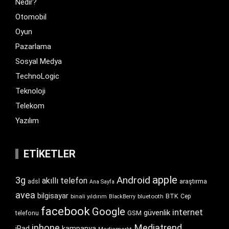
Nedir?
Otomobil
Oyun
Pazarlama
Sosyal Medya
TechnoLogic
Teknoloji
Telekom
Yazılım
ETIKETLER
apple
Android
3g
akıllı telefon
araştırma
adsl
Ana Sayfa
avea
bilgisayar
BTK
bluetooth
Cep
binali yıldırım
BlackBerry
facebook
Google
internet
güvenlik
GSM
telefonu
iphone
Mediatrend
iPad
kampanya