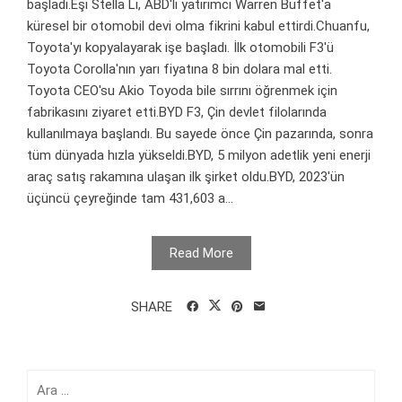
başladı.Eşi Stella Li, ABD'li yatırımcı Warren Buffet'a
küresel bir otomobil devi olma fikrini kabul ettirdi.Chuanfu,
Toyota'yı kopyalayarak işe başladı. İlk otomobili F3'ü
Toyota Corolla'nın yarı fiyatına 8 bin dolara mal etti.
Toyota CEO'su Akio Toyoda bile sırrını öğrenmek için
fabrikasını ziyaret etti.BYD F3, Çin devlet filolarında
kullanılmaya başlandı. Bu sayede önce Çin pazarında, sonra
tüm dünyada hızla yükseldi.BYD, 5 milyon adetlik yeni enerji
araç satış rakamına ulaşan ilk şirket oldu.BYD, 2023'ün
üçüncü çeyreğinde tam 431,603 a...
Read More
SHARE
Arama: