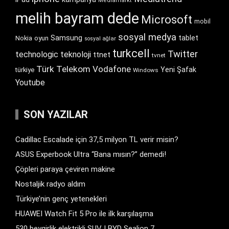
Mediamarkt
melih bayram dede
Microsoft
mobil
sosyal medya
Samsung
tablet
Nokia
oyun
sosyal ağlar
turkcell
Twitter
technologic
teknoloji
ttnet
tvnet
Türk Telekom
Vodafone
Yeni Şafak
türkiye
Windows
Youtube
SON YAZILAR
Cadillac Escalade için 37,5 milyon TL verir misin?
ASUS Experbook Ultra “Bana mısın?” demedi!
Çöpleri paraya çeviren makine
Nostaljik radyo aldım
Türkiye’nin genç yetenekleri
HUAWEI Watch Fit 5 Pro ile ilk karşılaşma
530 beygirlik elektrikli SUV | BYD Sealion 7