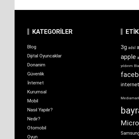
KATEGORILER
ETI
3g
Blog
a
adsl
Dijital Oyuncaklar
apple
Donanim
yıldırım
Bla
face
Güvenlik
İnternet
interne
Kurumsal
Mediamar
Mobil
bay
Nasıl Yapılır?
Nedir?
Micro
Otomobil
Samsun
Oyun