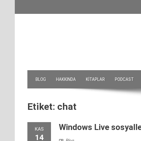
Skip
to
content
BLOG
HAKKINDA
KITAPLAR
PODCAST
Etiket:
chat
Windows Live sosyalle
KAS
14
Blog