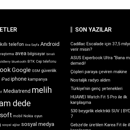
KETLER
SON YAZILAR
Android
Cadillac Escalade için 37,5 mil
kıllı telefon
Ana Sayfa
verir misin?
avea
bilgisayar
araştırma
binali
ASUS Experbook Ultra “Bana mı
BTK
bluetooth
Cep telefonu
ckBerry
demedi!
book
Google
güvenlik
GSM
Çöpleri paraya çeviren makine
iphone
t
iPad
kampanya
Nostaljik radyo aldım
melih
Türkiye’nin genç yetenekleri
Mediatrend
kt
HUAWEI Watch Fit 5 Pro ile ilk
ram dede
karşılaşma
530 beygirlik elektrikli SUV | BY
soft
Nokia
oyun
7
mobil
sosyal medya
g
Gebze’de üretilen Karea Fit ile il
sosyal ağlar