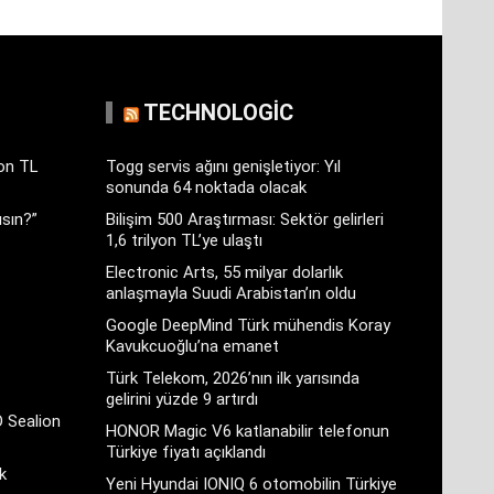
TECHNOLOGIC
yon TL
Togg servis ağını genişletiyor: Yıl
sonunda 64 noktada olacak
sın?”
Bilişim 500 Araştırması: Sektör gelirleri
1,6 trilyon TL’ye ulaştı
Electronic Arts, 55 milyar dolarlık
anlaşmayla Suudi Arabistan’ın oldu
Google DeepMind Türk mühendis Koray
Kavukcuoğlu’na emanet
Türk Telekom, 2026’nın ilk yarısında
gelirini yüzde 9 artırdı
D Sealion
HONOR Magic V6 katlanabilir telefonun
Türkiye fiyatı açıklandı
k
Yeni Hyundai IONIQ 6 otomobilin Türkiye