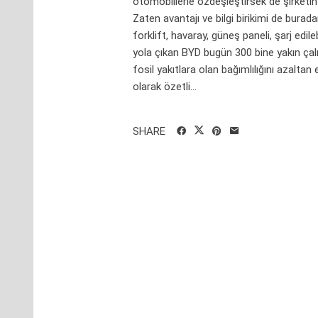
otomobillerle özdeşleştirsek de şirketin g
Zaten avantajı ve bilgi birikimi de burada
forklift, havaray, güneş paneli, şarj edile
yola çıkan BYD bugün 300 bine yakın ça
fosil yakıtlara olan bağımlılığını azalta
olarak özetli...
SHARE