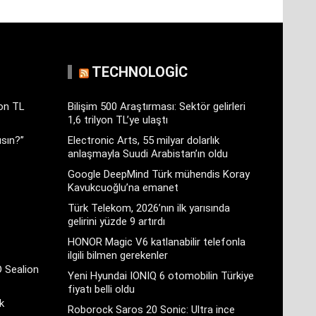
TECHNOLOGIC
yon TL
Bilişim 500 Araştırması: Sektör gelirleri
1,6 trilyon TL’ye ulaştı
sın?”
Electronic Arts, 55 milyar dolarlık
anlaşmayla Suudi Arabistan’ın oldu
Google DeepMind Türk mühendis Koray
Kavukcuoğlu’na emanet
Türk Telekom, 2026’nın ilk yarısında
gelirini yüzde 9 artırdı
HONOR Magic V6 katlanabilir telefonla
ilgili bilmen gerekenler
D Sealion
Yeni Hyundai IONIQ 6 otomobilin Türkiye
fiyatı belli oldu
k
Roborock Saros 20 Sonic: Ultra ince