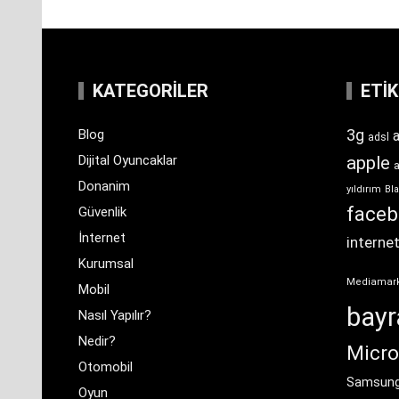
KATEGORILER
ETI
3g
Blog
a
adsl
Dijital Oyuncaklar
apple
Donanim
yıldırım
Bla
face
Güvenlik
İnternet
interne
Kurumsal
Mediamar
Mobil
bay
Nasıl Yapılır?
Nedir?
Micro
Otomobil
Samsun
Oyun