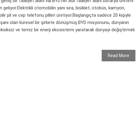
eniş bir faaliyet alanı var.BYD'nin asıl faaliyet alanı batarya üretimi.
n geliyor.Elektrikli otomobilin yanı sıra, bisiklet, otobüs, kamyon,
bilir pil ve cep telefonu pilleri üretiyor.Başlangıçta sadece 20 kişiyle
lışanı olan küresel bir şirkete dönüşmüş.BYD misyonunu, dünyanın
n eksiksiz ve temiz bir enerji ekosistemi yaratarak dünyayı değiştirmek
Read More