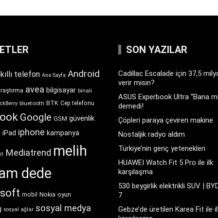
KETLER
SON YAZILAR
Android
Cadillac Escalade için 37,5 mil
kıllı telefon
Ana Sayfa
verir misin?
avea
bilgisayar
araştırma
binali
ASUS Experbook Ultra “Bana mı
BTK
bluetooth
Cep telefonu
ckBerry
demedi!
book
Google
güvenlik
GSM
Çöpleri paraya çeviren makine
iphone
t
iPad
kampanya
Nostaljik radyo aldım
melih
Türkiye’nin genç yetenekleri
Mediatrend
kt
HUAWEI Watch Fit 5 Pro ile ilk
ram dede
karşılaşma
530 beygirlik elektrikli SUV | BY
soft
Nokia
oyun
7
mobil
sosyal medya
g
Gebze’de üretilen Karea Fit ile il
sosyal ağlar