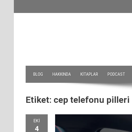
Skip
to
content
BLOG
HAKKINDA
KITAPLAR
PODCAST
Etiket:
cep telefonu pilleri
EKI
4