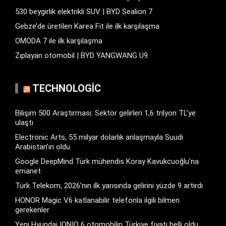
530 beygirlik elektrikli SUV | BYD Sealion 7
Gebze’de üretilen Karea Fit ile ilk karşılaşma
OMODA 7 ile ilk karşılaşma
Zıplayan otomobil | BYD YANGWANG U9
TECHNOLOGIC
Bilişim 500 Araştırması: Sektör gelirleri 1,6 trilyon TL’ye
ulaştı
Electronic Arts, 55 milyar dolarlık anlaşmayla Suudi
Arabistan’ın oldu
Google DeepMind Türk mühendis Koray Kavukcuoğlu’na
emanet
Türk Telekom, 2026’nın ilk yarısında gelirini yüzde 9 artırdı
HONOR Magic V6 katlanabilir telefonla ilgili bilmen
gerekenler
Yeni Hyundai IONIQ 6 otomobilin Türkiye fiyatı belli oldu