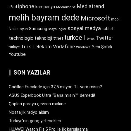
iphone
Mediatrend
iPad
kampanya
Mediamarkt
melih bayram dede
Microsoft
mobil
sosyal medya
Samsung
tablet
Nokia
oyun
sosyal ağlar
turkcell
Twitter
technologic
teknoloji
ttnet
tvnet
Türk Telekom
Vodafone
Yeni Şafak
türkiye
Windows
Youtube
SON YAZILAR
Cadillac Escalade için 37,5 milyon TL verir misin?
ASUS Experbook Ultra “Bana mısın?” demedi!
Çöpleri paraya çeviren makine
Nostaljik radyo aldım
Türkiye’nin genç yetenekleri
HUAWEI Watch Fit 5 Pro ile ilk karşılaşma