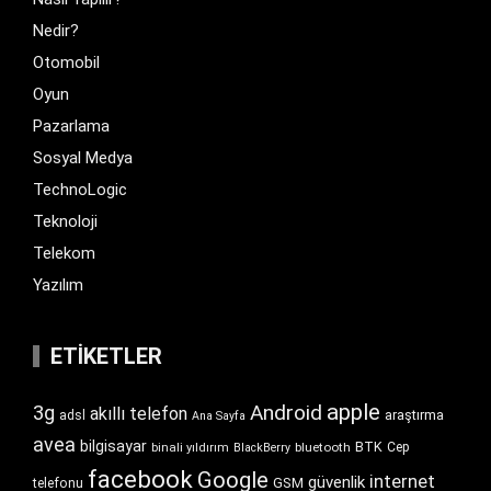
Nedir?
Otomobil
Oyun
Pazarlama
Sosyal Medya
TechnoLogic
Teknoloji
Telekom
Yazılım
ETIKETLER
apple
Android
3g
akıllı telefon
araştırma
adsl
Ana Sayfa
avea
bilgisayar
BTK
bluetooth
Cep
binali yıldırım
BlackBerry
facebook
Google
internet
güvenlik
GSM
telefonu