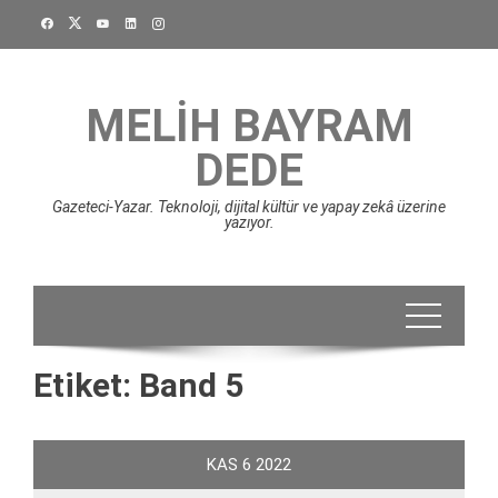
Skip
to
content
MELIH BAYRAM
DEDE
Gazeteci-Yazar. Teknoloji, dijital kültür ve yapay zekâ üzerine
yazıyor.
Etiket:
Band 5
KAS
6
2022