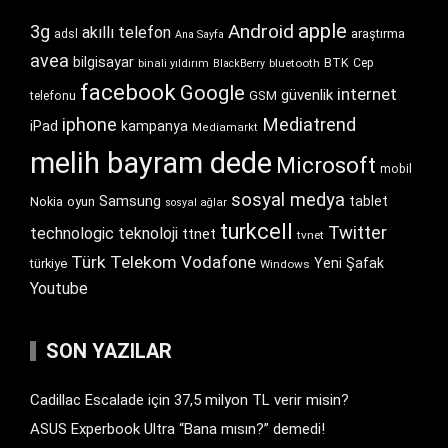
apple
Android
3g
akıllı telefon
araştırma
adsl
Ana Sayfa
avea
bilgisayar
BTK
bluetooth
Cep
binali yıldırım
BlackBerry
facebook
Google
internet
güvenlik
GSM
telefonu
iphone
Mediatrend
iPad
kampanya
Mediamarkt
melih bayram dede
Microsoft
mobil
sosyal medya
Samsung
tablet
Nokia
oyun
sosyal ağlar
turkcell
Twitter
technologic
teknoloji
ttnet
tvnet
Türk Telekom
Vodafone
Yeni Şafak
türkiye
Windows
Youtube
SON YAZILAR
Cadillac Escalade için 37,5 milyon TL verir misin?
ASUS Experbook Ultra “Bana mısın?” demedi!