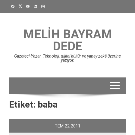
Skip
to
content
MELIH BAYRAM
DEDE
Gazeteci-Yazar. Teknoloji, dijital kültür ve yapay zekâ üzerine
yazıyor.
Etiket:
baba
TEM
22
2011