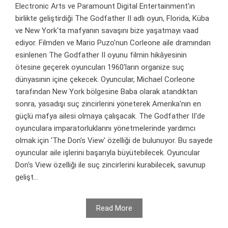
Electronic Arts ve Paramount Digital Entertainment'ın
birlikte geliştirdiği The Godfather II adlı oyun, Florida, Küba
ve New York'ta mafyanın savaşını bize yaşatmayı vaad
ediyor. Filmden ve Mario Puzo'nun Corleone aile dramından
esinlenen The Godfather II oyunu filmin hikâyesinin
ötesine geçerek oyuncuları 1960'ların organize suç
dünyasının içine çekecek. Oyuncular, Michael Corleone
tarafından New York bölgesine Baba olarak atandıktan
sonra, yasadışı suç zincirlerini yöneterek Amerika'nın en
güçlü mafya ailesi olmaya çalışacak. The Godfather II'de
oyunculara imparatorluklarını yönetmelerinde yardımcı
olmak için 'The Don's View' özelliği de bulunuyor. Bu sayede
oyuncular aile işlerini başarıyla büyütebilecek. Oyuncular
Don's View özelliği ile suç zincirlerini kurabilecek, savunup
gelişt...
Read More