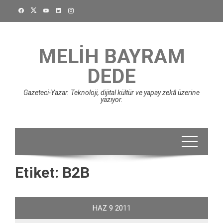
Skip
to
content
MELIH BAYRAM
DEDE
Gazeteci-Yazar. Teknoloji, dijital kültür ve yapay zekâ üzerine
yazıyor.
Etiket:
B2B
HAZ
9
2011