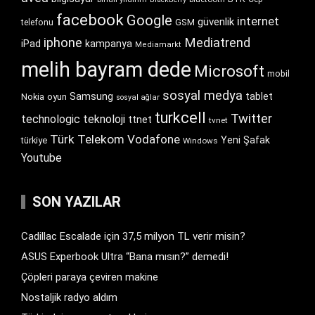
facebook
Google
internet
güvenlik
GSM
telefonu
iphone
Mediatrend
iPad
kampanya
Mediamarkt
melih bayram dede
Microsoft
mobil
sosyal medya
Samsung
tablet
Nokia
oyun
sosyal ağlar
turkcell
Twitter
technologic
teknoloji
ttnet
tvnet
Türk Telekom
Vodafone
Yeni Şafak
türkiye
Windows
Youtube
SON YAZILAR
Cadillac Escalade için 37,5 milyon TL verir misin?
ASUS Experbook Ultra “Bana mısın?” demedi!
Çöpleri paraya çeviren makine
Nostaljik radyo aldım