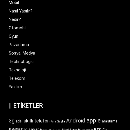
Mobil
Nasıl Yapılır?
Nedir?
Otomobil
Oyun
Pazarlama
Sosyal Medya
TechnoLogic
Teknoloji
Telekom
Yazılım
ETIKETLER
apple
Android
3g
akıllı telefon
araştırma
adsl
Ana Sayfa
avea
bilgisayar
BTK
bluetooth
Cep
binali yıldırım
BlackBerry