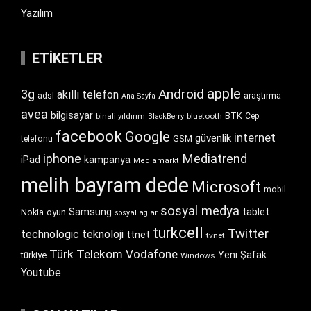
Yazılım
ETIKETLER
apple
Android
3g
akıllı telefon
araştırma
adsl
Ana Sayfa
avea
bilgisayar
BTK
bluetooth
Cep
binali yıldırım
BlackBerry
facebook
Google
internet
güvenlik
GSM
telefonu
iphone
Mediatrend
iPad
kampanya
Mediamarkt
melih bayram dede
Microsoft
mobil
sosyal medya
Samsung
tablet
Nokia
oyun
sosyal ağlar
turkcell
Twitter
technologic
teknoloji
ttnet
tvnet
Türk Telekom
Vodafone
Yeni Şafak
türkiye
Windows
Youtube