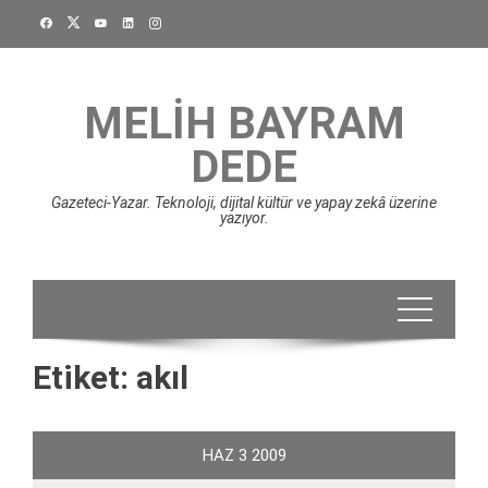
Skip
to
content
MELIH BAYRAM
DEDE
Gazeteci-Yazar. Teknoloji, dijital kültür ve yapay zekâ üzerine
yazıyor.
Etiket:
akıl
HAZ
3
2009