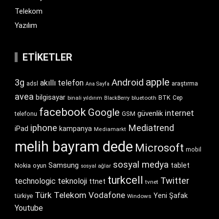
Telekom
Yazılım
ETIKETLER
apple
Android
3g
akıllı telefon
araştırma
adsl
Ana Sayfa
avea
bilgisayar
BTK
bluetooth
Cep
binali yıldırım
BlackBerry
facebook
Google
internet
güvenlik
GSM
telefonu
iphone
Mediatrend
iPad
kampanya
Mediamarkt
melih bayram dede
Microsoft
mobil
sosyal medya
Samsung
tablet
Nokia
oyun
sosyal ağlar
turkcell
Twitter
technologic
teknoloji
ttnet
tvnet
Türk Telekom
Vodafone
Yeni Şafak
türkiye
Windows
Youtube