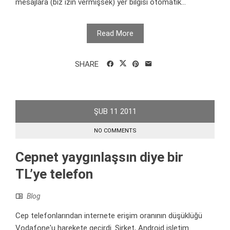
mesajlara (biz izin vermişsek) yer bilgisi otomatik...
Read More
SHARE
ŞUB
11
2011
NO COMMENTS
Cepnet yaygınlaşsın diye bir
TL’ye telefon
Blog
Cep telefonlarından internete erişim oranının düşüklüğü
Vodafone'u harekete geçirdi. Şirket, Android işletim