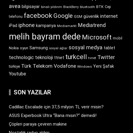
avea
bilgisayar
BTK
bluetooth
Cep
binali yıldırım
BlackBerry
facebook
Google
internet
güvenlik
GSM
telefonu
iphone
Mediatrend
iPad
kampanya
Mediamarkt
melih bayram dede
Microsoft
mobil
sosyal medya
Samsung
tablet
Nokia
oyun
sosyal ağlar
turkcell
Twitter
technologic
teknoloji
ttnet
tvnet
Türk Telekom
Vodafone
Yeni Şafak
türkiye
Windows
Youtube
SON YAZILAR
Cadillac Escalade için 37,5 milyon TL verir misin?
ASUS Experbook Ultra “Bana mısın?” demedi!
Çöpleri paraya çeviren makine
Nostaljik radyo aldım