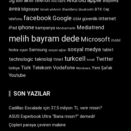
Android
3g
akıllı telefon
araştırma
adsl
Ana Sayfa
avea
bilgisayar
BTK
bluetooth
Cep
binali yıldırım
BlackBerry
facebook
Google
internet
güvenlik
GSM
telefonu
iphone
Mediatrend
iPad
kampanya
Mediamarkt
melih bayram dede
Microsoft
mobil
sosyal medya
Samsung
tablet
Nokia
oyun
sosyal ağlar
turkcell
Twitter
technologic
teknoloji
ttnet
tvnet
Türk Telekom
Vodafone
Yeni Şafak
türkiye
Windows
Youtube
SON YAZILAR
Cadillac Escalade için 37,5 milyon TL verir misin?
ASUS Experbook Ultra “Bana mısın?” demedi!
Çöpleri paraya çeviren makine