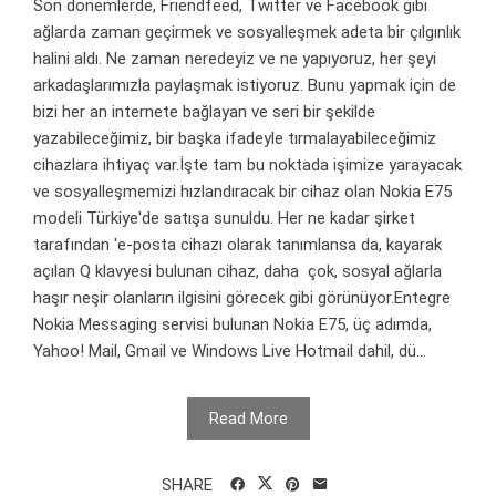
Son dönemlerde, Friendfeed, Twitter ve Facebook gibi
ağlarda zaman geçirmek ve sosyalleşmek adeta bir çılgınlık
halini aldı. Ne zaman neredeyiz ve ne yapıyoruz, her şeyi
arkadaşlarımızla paylaşmak istiyoruz. Bunu yapmak için de
bizi her an internete bağlayan ve seri bir şekilde
yazabileceğimiz, bir başka ifadeyle tırmalayabileceğimiz
cihazlara ihtiyaç var.İşte tam bu noktada işimize yarayacak
ve sosyalleşmemizi hızlandıracak bir cihaz olan Nokia E75
modeli Türkiye'de satışa sunuldu. Her ne kadar şirket
tarafından 'e-posta cihazı olarak tanımlansa da, kayarak
açılan Q klavyesi bulunan cihaz, daha çok, sosyal ağlarla
haşır neşir olanların ilgisini görecek gibi görünüyor.Entegre
Nokia Messaging servisi bulunan Nokia E75, üç adımda,
Yahoo! Mail, Gmail ve Windows Live Hotmail dahil, dü...
Read More
SHARE