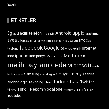
Yazılım
ETIKETLER
apple
Android
3g
akıllı telefon
araştırma
adsl
Ana Sayfa
avea
bilgisayar
BTK
bluetooth
Cep
binali yıldırım
BlackBerry
facebook
Google
internet
güvenlik
GSM
telefonu
iphone
Mediatrend
iPad
kampanya
Mediamarkt
melih bayram dede
Microsoft
mobil
sosyal medya
Samsung
tablet
Nokia
oyun
sosyal ağlar
turkcell
Twitter
technologic
teknoloji
ttnet
tvnet
Türk Telekom
Vodafone
Yeni Şafak
türkiye
Windows
Youtube