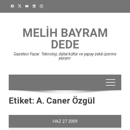
Skip
to
content
MELIH BAYRAM
DEDE
Gazeteci-Yazar. Teknoloji, dijital kültür ve yapay zekâ üzerine
yazıyor.
Etiket:
A. Caner Özgül
HAZ
27
2009