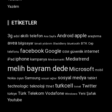
Yazılım
ETIKETLER
apple
Android
3g
akıllı telefon
araştırma
adsl
Ana Sayfa
avea
bilgisayar
BTK
bluetooth
Cep
binali yıldırım
BlackBerry
facebook
Google
internet
güvenlik
GSM
telefonu
iphone
Mediatrend
iPad
kampanya
Mediamarkt
melih bayram dede
Microsoft
mobil
sosyal medya
Samsung
tablet
Nokia
oyun
sosyal ağlar
turkcell
Twitter
technologic
teknoloji
ttnet
tvnet
Türk Telekom
Vodafone
Yeni Şafak
türkiye
Windows
Youtube