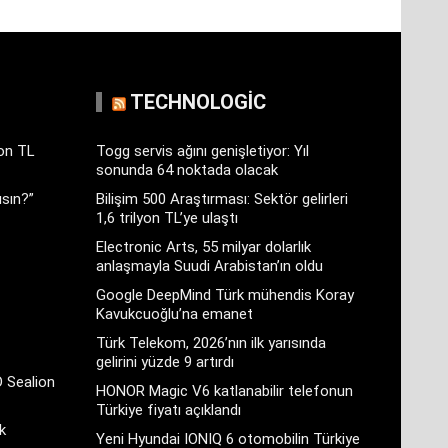
TECHNOLOGIC
yon TL
Togg servis ağını genişletiyor: Yıl
sonunda 64 noktada olacak
sın?”
Bilişim 500 Araştırması: Sektör gelirleri
1,6 trilyon TL’ye ulaştı
Electronic Arts, 55 milyar dolarlık
anlaşmayla Suudi Arabistan’ın oldu
Google DeepMind Türk mühendis Koray
Kavukcuoğlu’na emanet
Türk Telekom, 2026’nın ilk yarısında
gelirini yüzde 9 artırdı
D Sealion
HONOR Magic V6 katlanabilir telefonun
Türkiye fiyatı açıklandı
k
Yeni Hyundai IONIQ 6 otomobilin Türkiye