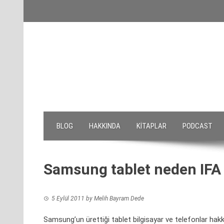
Skip
to
content
BLOG
HAKKINDA
KITAPLAR
PODCAST
Samsung tablet neden IFA 
5 Eylül 2011
by
Melih Bayram Dede
Samsung’un ürettiği tablet bilgisayar ve telefonlar hak