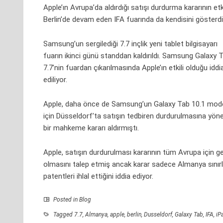
Apple’ın Avrupa’da aldırdığı satışı durdurma kararının etk
Berlin’de devam eden IFA fuarında da kendisini gösterdi
Samsung’un sergilediği 7.7 inçlik yeni tablet bilgisayarı
fuarın ikinci günü standdan kaldırıldı. Samsung Galaxy 
7.7’nin fuardan çıkarılmasında Apple’ın etkili olduğu iddi
ediliyor.
Apple, daha önce de Samsung’un Galaxy Tab 10.1 mode
için Düsseldorf’ta satışın tedbiren durdurulmasına yöne
bir mahkeme kararı aldırmıştı.
Apple, satışın durdurulması kararının tüm Avrupa için ge
olmasını talep etmiş ancak karar sadece Almanya sınırl
patentleri ihlal ettiğini iddia ediyor.
Posted in
Blog
Tagged
7.7
,
Almanya
,
apple
,
berlin
,
Dusseldorf
,
Galaxy Tab
,
IFA
,
iP