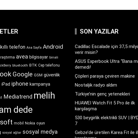
KETLER
SON YAZILAR
Android
Cadillac Escalade için 37,5 mil
kıllı telefon
Ana Sayfa
verir misin?
avea
bilgisayar
araştırma
binali
ASUS Experbook Ultra “Bana mı
BTK
bluetooth
Cep telefonu
ckBerry
demedi!
book
Google
güvenlik
GSM
Çöpleri paraya çeviren makine
iphone
t
iPad
kampanya
Nostaljik radyo aldım
melih
Türkiye’nin genç yetenekleri
Mediatrend
kt
HUAWEI Watch Fit 5 Pro ile ilk
ram dede
karşılaşma
530 beygirlik elektrikli SUV | BY
soft
Nokia
oyun
7
mobil
sosyal medya
g
Gebze’de üretilen Karea Fit ile il
sosyal ağlar