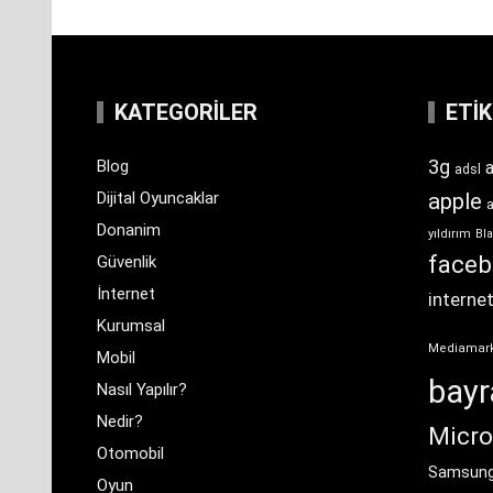
KATEGORILER
ETI
3g
Blog
a
adsl
Dijital Oyuncaklar
apple
Donanim
yıldırım
Bla
face
Güvenlik
İnternet
interne
Kurumsal
Mediamar
Mobil
bay
Nasıl Yapılır?
Nedir?
Micro
Otomobil
Samsun
Oyun