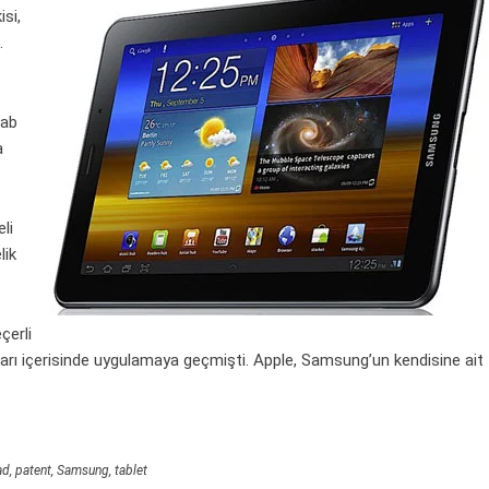
isi,
.
Tab
a
li
lik
çerli
arı içerisinde uygulamaya geçmişti. Apple, Samsung’un kendisine ait
ad
,
patent
,
Samsung
,
tablet