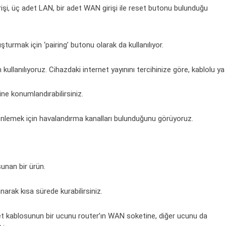
irişi, üç adet LAN, bir adet WAN girişi ile reset butonu bulunduğu
turmak için ‘pairing’ butonu olarak da kullanılıyor.
 kullanılıyoruz. Cihazdaki internet yayınını tercihinize göre, kablolu ya
ine konumlandırabilirsiniz.
ı önlemek için havalandırma kanalları bulunduğunu görüyoruz.
unan bir ürün.
anarak kısa sürede kurabilirsiniz.
t kablosunun bir ucunu router’ın WAN soketine, diğer ucunu da