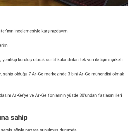
er’ının incelemesiyle karşınızdayım.
erim.
enilikçi kuruluş olarak sertifikalandırılan tek veri iletişimi şirketi.
yor, sahip olduğu 7 Ar-Ge merkezinde 3 bini Ar-Ge mühendisi olmak
zlasını Ar-Ge’ye ve Ar-Ge fonlarının yüzde 30’undan fazlasını ileri
ına sahip
ve servis ağıyla pazara sunulmuş durumda.