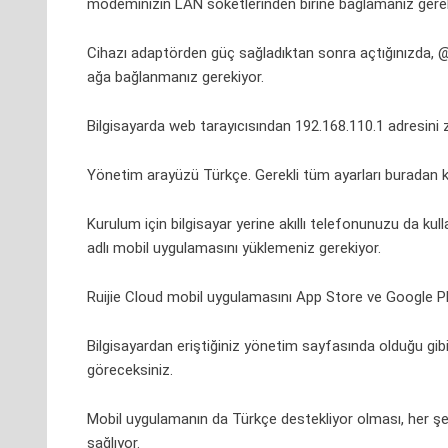
modem
inizin LAN soketlerinden birine bağlamanız gerek
Cihazı adaptörden güç sağladıktan sonra açtığınızda, @R
ağa bağlanmanız gerekiyor.
Bilgisayarda web tarayıcısından 192.168.110.1 adresini 
Yönetim arayüzü Türkçe. Gerekli tüm ayarları buradan kol
Kurulum için bilgisayar yerine akıllı telefonunuzu da k
adlı mobil uygulamasını yüklemeniz gerekiyor.
Ruijie Cloud mobil uygulamasını App Store ve Google Play
Bilgisayardan eriştiğiniz yönetim sayfasında olduğu gib
göreceksiniz.
Mobil uygulamanın da Türkçe destekliyor olması, her şey
sağlıyor.