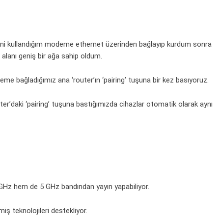
irini kullandığım modeme ethernet üzerinden bağlayıp kurdum sonra
 alanı geniş bir ağa sahip oldum.
deme bağladığımız ana ‘router’ın ‘pairing’ tuşuna bir kez basıyoruz.
uter’daki ‘pairing’ tuşuna bastığımızda cihazlar otomatik olarak aynı
 GHz hem de 5 GHz bandından yayın yapabiliyor.
 teknolojileri destekliyor.