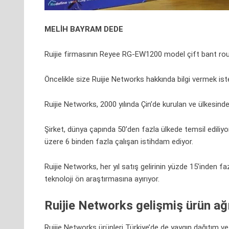
MELİH BAYRAM DEDE
Ruijie firmasının Reyee RG-EW1200 model çift bant rout
Öncelikle size Ruijie Networks hakkında bilgi vermek ist
Ruijie Networks, 2000 yılında Çin’de kurulan ve ülkesinde, y
Şirket, dünya çapında 50’den fazla ülkede temsil edili
üzere 6 binden fazla çalışan istihdam ediyor.
Ruijie Networks, her yıl satış gelirinin yüzde 15’inden fa
teknoloji ön araştırmasına ayırıyor.
Ruijie Networks gelişmiş ürün ağ
Ruijie Networks ürünleri Türkiye’de de yaygın dağıtım 