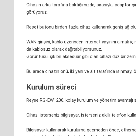
Cihazın arka tarafına baktığımızda, sırasıyla, adaptör g
görüyoruz.
Reset butonu birden fazla cihaz kullanarak geniş ağ oluş
WAN girişini, kablo üzerinden internet yayınını almak için
da kablosuz olarak dağıtabiliyorsunuz.
Görüntüsü, şık bir aksesuar gibi olan cihazı düz bir zem
Bu arada cihazın önü, iki yanı ve alt tarafında ısınmay
Kurulum süreci
Reyee RG-EW1200, kolay kurulum ve yönetim avantajı s
Cihazı isterseniz bilgisayar, isterseniz akıllı telefon kull
Bilgisayar kullanarak kuruluma geçmeden önce, etherne