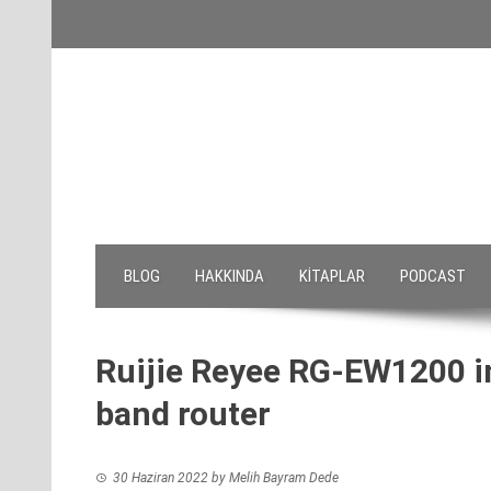
Skip
to
content
BLOG
HAKKINDA
KITAPLAR
PODCAST
Ruijie Reyee RG-EW1200 inc
band router
30 Haziran 2022
by
Melih Bayram Dede