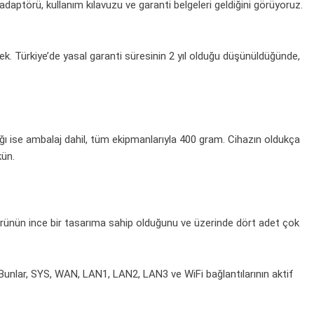
adaptörü, kullanım kılavuzu ve garanti belgeleri geldiğini görüyoruz.
ek. Türkiye’de yasal garanti süresinin 2 yıl olduğu düşünüldüğünde,
ığı ise ambalaj dahil, tüm ekipmanlarıyla 400 gram. Cihazın oldukça
kün.
ürünün ince bir tasarıma sahip olduğunu ve üzerinde dört adet çok
 Bunlar, SYS, WAN, LAN1, LAN2, LAN3 ve WiFi bağlantılarının aktif