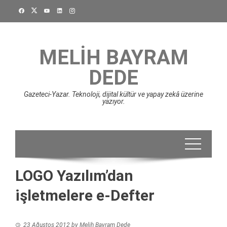
Skip
to
content
MELIH BAYRAM
DEDE
Gazeteci-Yazar. Teknoloji, dijital kültür ve yapay zekâ üzerine
yazıyor.
LOGO Yazılım’dan
işletmelere e-Defter
23 Ağustos 2012
by
Melih Bayram Dede