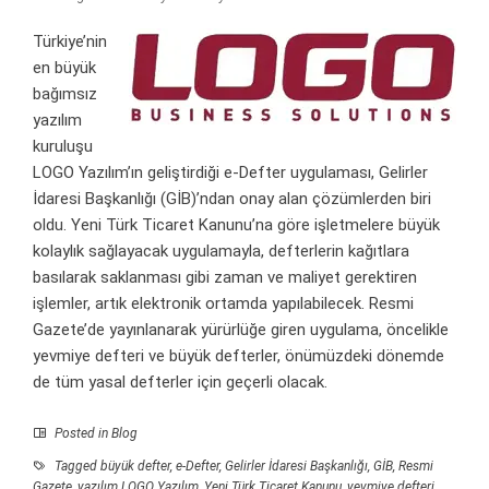
Türkiye’nin
en büyük
bağımsız
yazılım
kuruluşu
LOGO Yazılım’ın geliştirdiği e-Defter uygulaması, Gelirler
İdaresi Başkanlığı (GİB)’ndan onay alan çözümlerden biri
oldu. Yeni Türk Ticaret Kanunu’na göre işletmelere büyük
kolaylık sağlayacak uygulamayla, defterlerin kağıtlara
basılarak saklanması gibi zaman ve maliyet gerektiren
işlemler, artık elektronik ortamda yapılabilecek. Resmi
Gazete’de yayınlanarak yürürlüğe giren uygulama, öncelikle
yevmiye defteri ve büyük defterler, önümüzdeki dönemde
de tüm yasal defterler için geçerli olacak.
Posted in
Blog
Tagged
büyük defter
,
e-Defter
,
Gelirler İdaresi Başkanlığı
,
GİB
,
Resmi
Gazete
,
yazılım LOGO Yazılım
,
Yeni Türk Ticaret Kanunu
,
yevmiye defteri