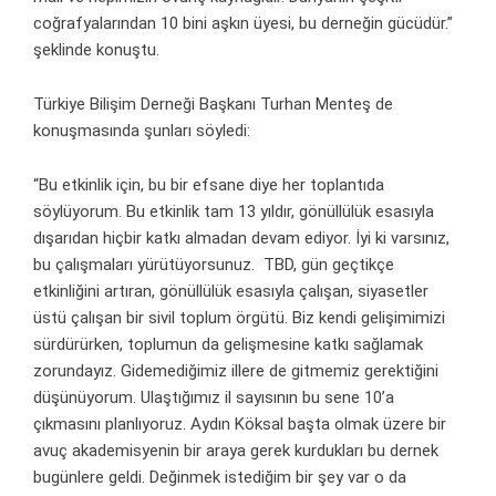
coğrafyalarından 10 bini aşkın üyesi, bu derneğin gücüdür.”
şeklinde konuştu.
Türkiye Bilişim Derneği Başkanı Turhan Menteş de
konuşmasında şunları söyledi:
“Bu etkinlik için, bu bir efsane diye her toplantıda
söylüyorum. Bu etkinlik tam 13 yıldır, gönüllülük esasıyla
dışarıdan hiçbir katkı almadan devam ediyor. İyi ki varsınız,
bu çalışmaları yürütüyorsunuz. TBD, gün geçtikçe
etkinliğini artıran, gönüllülük esasıyla çalışan, siyasetler
üstü çalışan bir sivil toplum örgütü. Biz kendi gelişimimizi
sürdürürken, toplumun da gelişmesine katkı sağlamak
zorundayız. Gidemediğimiz illere de gitmemiz gerektiğini
düşünüyorum. Ulaştığımız il sayısının bu sene 10’a
çıkmasını planlıyoruz. Aydın Köksal başta olmak üzere bir
avuç akademisyenin bir araya gerek kurdukları bu dernek
bugünlere geldi. Değinmek istediğim bir şey var o da