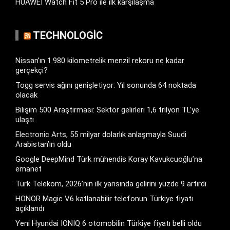
HUAWEI Watch Fit 5 Pro ile ilk karşılaşma
TECHNOLOGIC
Nissan’ın 1.980 kilometrelik menzil rekoru ne kadar
gerçekçi?
Togg servis ağını genişletiyor: Yıl sonunda 64 noktada
olacak
Bilişim 500 Araştırması: Sektör gelirleri 1,6 trilyon TL’ye
ulaştı
Electronic Arts, 55 milyar dolarlık anlaşmayla Suudi
Arabistan’ın oldu
Google DeepMind Türk mühendis Koray Kavukcuoğlu’na
emanet
Türk Telekom, 2026’nın ilk yarısında gelirini yüzde 9 artırdı
HONOR Magic V6 katlanabilir telefonun Türkiye fiyatı
açıklandı
Yeni Hyundai IONIQ 6 otomobilin Türkiye fiyatı belli oldu