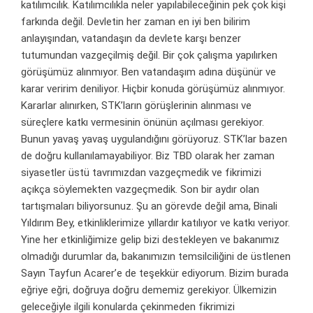
katılımcılık. Katılımcılıkla neler yapılabileceğinin pek çok kişi
farkında değil. Devletin her zaman en iyi ben bilirim
anlayışından, vatandaşın da devlete karşı benzer
tutumundan vazgeçilmiş değil. Bir çok çalışma yapılırken
görüşümüz alınmıyor. Ben vatandaşım adına düşünür ve
karar veririm deniliyor. Hiçbir konuda görüşümüz alınmıyor.
Kararlar alınırken, STK’ların görüşlerinin alınması ve
süreçlere katkı vermesinin önünün açılması gerekiyor.
Bunun yavaş yavaş uygulandığını görüyoruz. STK’lar bazen
de doğru kullanılamayabiliyor. Biz TBD olarak her zaman
siyasetler üstü tavrımızdan vazgeçmedik ve fikrimizi
açıkça söylemekten vazgeçmedik. Son bir aydır olan
tartışmaları biliyorsunuz. Şu an görevde değil ama, Binali
Yıldırım Bey, etkinliklerimize yıllardır katılıyor ve katkı veriyor.
Yine her etkinliğimize gelip bizi destekleyen ve bakanımız
olmadığı durumlar da, bakanımızın temsilciliğini de üstlenen
Sayın Tayfun Acarer’e de teşekkür ediyorum. Bizim burada
eğriye eğri, doğruya doğru dememiz gerekiyor. Ülkemizin
geleceğiyle ilgili konularda çekinmeden fikrimizi