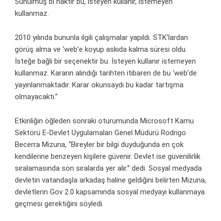
Sunulmuş bi haktır bu, isteyen kullanır, istemeyen
kullanmaz.
2010 yılında bununla ilgili çalışmalar yapıldı. STK’lardan
görüş alma ve ‘web’e koyup askıda kalma süresi oldu.
İsteğe bağlı bir seçenektir bu. İsteyen kullanır istemeyen
kullanmaz. Kararın alındığı tarihten itibaren de bu ‘web’de
yayınlanmaktadır. Karar okunsaydı bu kadar tartışma
olmayacaktı.”
Etkinliğin öğleden sonraki oturumunda Microsoft Kamu
Sektörü E-Devlet Uygulamaları Genel Müdürü Rodrigo
Becerra Mizuna, “Bireyler bir bilgi duyduğunda en çok
kendilerine benzeyen kişilere güvenir. Devlet ise güvenilirlik
sıralamasında son sıralarda yer alır.” dedi. Sosyal medyada
devletin vatandaşla arkadaş haline geldiğini belirten Mizuna,
devletlerin Gov 2.0 kapsamında sosyal medyayı kullanmaya
geçmesi gerektiğini söyledi.