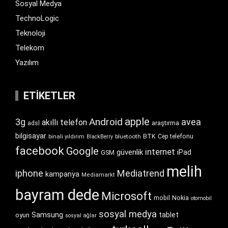
Sosyal Medya
TechnoLogic
Teknoloji
Telekom
Yazılım
ETIKETLER
apple
Android
3g
avea
akıllı telefon
araştırma
adsl
bilgisayar
BTK
bluetooth
Cep telefonu
binali yıldırım
BlackBerry
facebook
Google
internet
güvenlik
iPad
GSM
melih
iphone
Mediatrend
kampanya
Mediamarkt
bayram dede
Microsoft
Nokia
mobil
otomobil
sosyal medya
Samsung
tablet
oyun
sosyal ağlar