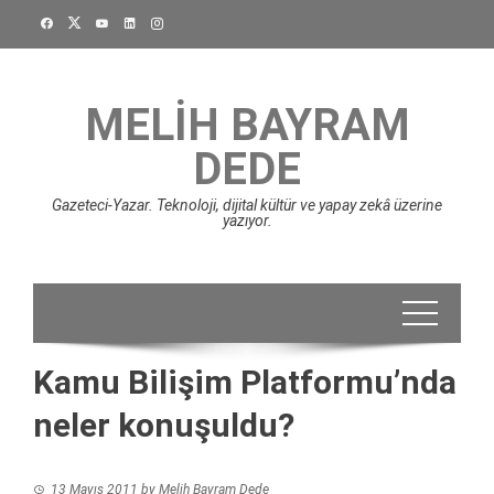
Skip
to
content
MELIH BAYRAM
DEDE
Gazeteci-Yazar. Teknoloji, dijital kültür ve yapay zekâ üzerine
yazıyor.
Kamu Bilişim Platformu’nda
neler konuşuldu?
13 Mayıs 2011
by
Melih Bayram Dede