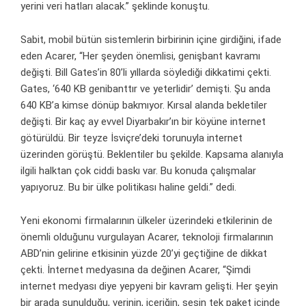
yerini veri hatları alacak.” şeklinde konuştu.
Sabit, mobil bütün sistemlerin birbirinin içine girdiğini, ifade
eden Acarer, “Her şeyden önemlisi, genişbant kavramı
değişti. Bill Gates’in 80’li yıllarda söylediği dikkatimi çekti.
Gates, ‘640 KB genibanttır ve yeterlidir’ demişti. Şu anda
640 KB’a kimse dönüp bakmıyor. Kırsal alanda bekletiler
değişti. Bir kaç ay evvel Diyarbakır’ın bir köyüne internet
götürüldü. Bir teyze İsviçre’deki torunuyla internet
üzerinden görüştü. Beklentiler bu şekilde. Kapsama alanıyla
ilgili halktan çok ciddi baskı var. Bu konuda çalışmalar
yapıyoruz. Bu bir ülke politikası haline geldi.” dedi.
Yeni ekonomi firmalarının ülkeler üzerindeki etkilerinin de
önemli olduğunu vurgulayan Acarer, teknoloji firmalarının
ABD’nin gelirine etkisinin yüzde 20’yi geçtiğine de dikkat
çekti. İnternet medyasına da değinen Acarer, “Şimdi
internet medyası diye yepyeni bir kavram gelişti. Her şeyin
bir arada sunulduğu, verinin, içeriğin, sesin tek paket içinde