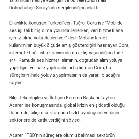
tarafından hediye edildiğini ve bu telefonun hala
Dolmabahçe Sarayı’nda sergilendiğini anlattı.
Etkinlikte konuşan Turkcell’den Tuğrul Cora ise “Mobilde
ses işi tali bir iş olma yolunda ilerlerken, veri hizmeti ana
işimiz olma yolunda ilerliyor.” dedi. Mobil internet
kullanımının büyük ölçüde artış gösterdiğini hatırlayan Cora,
internete bağlı cihaz sayısında da artış yaşandığını ifade
etti. Kamuda ses hizmeti alımının, doğrudan alım yoluya
yapıldığını ve ihale yapılmadığını hatırlatan Cora, bu
süreçlerin ihale yoluyla yapılmasının da yararlı olacağını
söyledi.
Bilgi Teknolojileri ve İletişim Kurumu Başkanı Tayfun
Acarer, ise konuşmasında, global krizin en şiddetli olduğu
dönemde, bilişim sektörünün hızlı büyüdüğünü ve diğer
sektörlere de katkı verdiğini söyledi.
Acarer, “TBD’nin süreçlere olumlu bakması sektörün