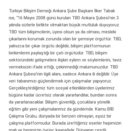
Türkiye Bilişim Derneği Ankara Şube Başkanı İlker Tabak
ise, “16 Mayıs 2008 günü kurulan TBD Ankara Şubesi’nin 3.
yılında sizlerle birlikte olmaktan büyük mutluluk duyuyoruz.
TBD tüm bilişimcilerin, üyesi olsun ya da olması, mesleki
çıkarlarını korumak zorunda olan bir şemsiye örgüttür. TBD,
yalnızca bir çıkar örgütü değildir, bilişim platformunun
birikimlerini paylaştığı bir çatı örgütüdür. TBD, bilişim
sektöründeki gelişmelere ilişkin eylem ve söylemlerini, taviz
vermeksizin ifade ettiği, çekinmediği malumunuzdur. TBD
Ankara Şubesi’nin ilgili alanı, sadece Ankara ili değildir. Üye
veri tabanımızı güçlendirmek için çalışmalar yapıyoruz.
Gerçekleştirdiğimiz tüm sosyal etkinliklerden üyelerimiz
bügüne kadar ücretsiz olarak yararlandılar, bundan sonra
da yararlanacaklar. Bilişim güvenliği, çocuklara yönelik
eğitim gibi yeni çalışmalarımız da gündemde. Kamu BİB
Çalışma Grubu, dünyada bir benzeri olmayan, eşsiz bir
çalışma platformudur. Burada ürettiğimiz eserler hepimizin
malı ve hepimizin övünç kaynağıdır. Dünyanın çeşitli