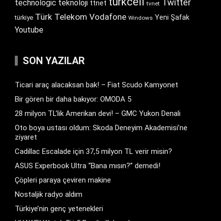
turkcell
Twitter
technologic
teknoloji
ttnet
tvnet
Türk Telekom
Vodafone
Yeni Şafak
türkiye
Windows
Youtube
SON YAZILAR
Ticari araç alacaksan bak! – Fiat Scudo Kamyonet
Bir gören bir daha bakıyor: OMODA 5
28 milyon TL’lik Amerikan devi! – GMC Yukon Denali
Oto boya ustası oldum: Skoda Deneyim Akademisi’ne
ziyaret
Cadillac Escalade için 37,5 milyon TL verir misin?
ASUS Experbook Ultra “Bana mısın?” demedi!
Çöpleri paraya çeviren makine
Nostaljik radyo aldım
Türkiye’nin genç yetenekleri