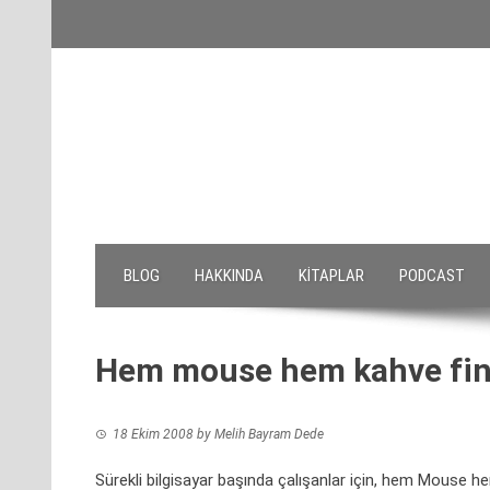
Skip
to
content
BLOG
HAKKINDA
KITAPLAR
PODCAST
Hem mouse hem kahve fin
18 Ekim 2008
by
Melih Bayram Dede
Sürekli bilgisayar başında çalışanlar için, hem Mouse hem