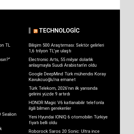
TECHNOLOGIC
yon TL
Bilişim 500 Araştırması: Sektör gelirleri
1,6 trilyon TL’ye ulaştı
sın?”
Electronic Arts, 55 milyar dolarlık
anlaşmayla Suudi Arabistan’ın oldu
Google DeepMind Türk mühendis Koray
Kavukcuoğlu’na emanet
Türk Telekom, 2026’nın ilk yarısında
gelirini yüzde 9 artırdı
HONOR Magic V6 katlanabilir telefonla
ilgili bilmen gerekenler
D Sealion
Yeni Hyundai IONIQ 6 otomobilin Türkiye
fiyatı belli oldu
k
Roborock Saros 20 Sonic: Ultra ince