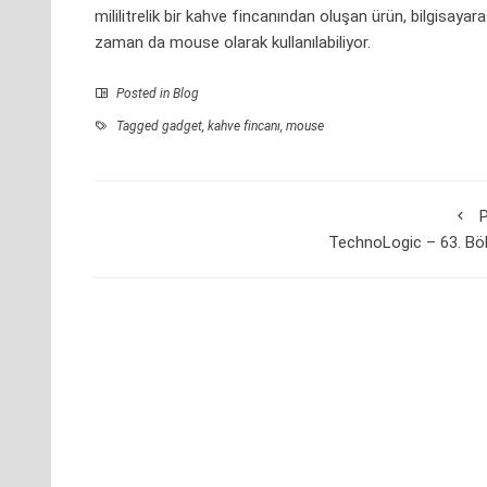
mililitrelik bir kahve fincanından oluşan ürün, bilgisayar
zaman da mouse olarak kullanılabiliyor.
Posted in
Blog
Tagged
gadget
,
kahve fincanı
,
mouse
P
TechnoLogic – 63. Bö