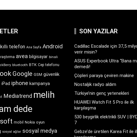
KETLER
SON YAZILAR
Android
Cadillac Escalade için 37,5 mil
kıllı telefon
Ana Sayfa
verir misin?
avea
bilgisayar
araştırma
binali
ASUS Experbook Ultra “Bana mı
BTK
bluetooth
Cep telefonu
ckBerry
demedi!
book
Google
güvenlik
GSM
Çöpleri paraya çeviren makine
iphone
t
iPad
kampanya
Nostaljik radyo aldım
melih
Türkiye’nin genç yetenekleri
Mediatrend
kt
HUAWEI Watch Fit 5 Pro ile ilk
ram dede
karşılaşma
530 beygirlik elektrikli SUV | BY
soft
Nokia
oyun
7
mobil
sosyal medya
g
Gebze’de üretilen Karea Fit ile il
sosyal ağlar