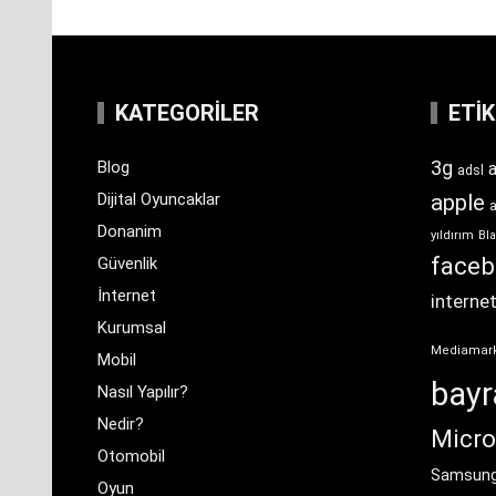
KATEGORILER
ETI
3g
Blog
a
adsl
Dijital Oyuncaklar
apple
Donanim
yıldırım
Bla
face
Güvenlik
İnternet
interne
Kurumsal
Mediamar
Mobil
bay
Nasıl Yapılır?
Nedir?
Micro
Otomobil
Samsun
Oyun