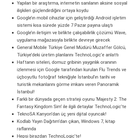
Yapılan bir araştırma, internetin sanılanın aksine sosyal
ilişkileri güçlendirdiğini ortaya koydu
Google’ın mobil cihazlar için geliştirdiği Android işletim
sistemi kısa sürede yüzde 7 Pazar payına ulaştı
Google’ın iletişim ve birlikte çalışabilirlik çözümü Wave,
uygulama mağazasıyla birlikte devreye girecek
General Mobile Türkiye Genel Müdürü Muzaffer Gölcü,
Türkiye’deki üretim planlarını TechnoLogic’e anlattı
Haftanın siteleri, domuz gribinin yaygınlık oranının
izlenmesi için Google tarafından kurulan Flu Trends ve
üçboyutlu fotoğraf tekniğiyle İstanbul’ın tarihi ve
turistik mekanlarını görme imkanı veren Panoramik
İstanbul!
Farklı bir dünyada geçen strateji oyunu ‘Majesty 2: The
Fantasy Kingdom Sim’ ile ilgili detaylar TechnoLogic’te
TeknoSA Kanyon’dan üç yeni dijital oyuncak!
Kodlab Yayın Dağıtım’dan çıkan, Windows 7, kitap
raflarında
Hepsi birazdan TechnoLogic’te!