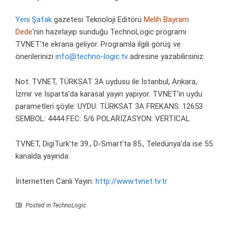
Yeni Şafak
gazetesi Teknoloji Editörü
Melih Bayram
Dede
‘nin hazırlayıp sunduğu TechnoLogic programı
TVNET’te ekrana geliyor. Programla ilgili görüş ve
önerilerinizi
info@techno-logic.tv
adresine yazabilirsiniz.
Not: TVNET, TÜRKSAT 3A uydusu ile İstanbul, Ankara,
İzmir ve Isparta’da karasal yayın yapıyor. TVNET’in uydu
parametleri şöyle: UYDU: TÜRKSAT 3A FREKANS: 12653
SEMBOL: 4444 FEC: 5/6 POLARİZASYON: VERTICAL
TVNET, DigiTurk’te 39., D-Smart’ta 85., Teledünya’da ise 55.
kanalda yayında.
İnternetten Canlı Yayın:
http://www.tvnet.tv.tr
Posted in
TechnoLogic