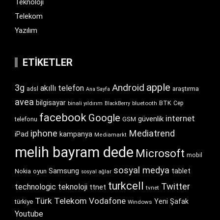
Teknoloji
Telekom
Yazılım
ETIKETLER
apple
Android
3g
akıllı telefon
araştırma
adsl
Ana Sayfa
avea
bilgisayar
BTK
bluetooth
Cep
binali yıldırım
BlackBerry
facebook
Google
internet
güvenlik
GSM
telefonu
iphone
Mediatrend
iPad
kampanya
Mediamarkt
melih bayram dede
Microsoft
mobil
sosyal medya
Samsung
tablet
Nokia
oyun
sosyal ağlar
turkcell
Twitter
technologic
teknoloji
ttnet
tvnet
Türk Telekom
Vodafone
Yeni Şafak
türkiye
Windows
Youtube