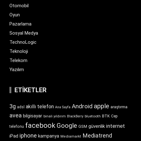
Otomobil
Oyun
Pazarlama
Sosyal Medya
TechnoLogic
Teknoloji
Telekom
Yazılım
ETIKETLER
apple
Android
3g
akıllı telefon
araştırma
adsl
Ana Sayfa
avea
bilgisayar
BTK
bluetooth
Cep
binali yıldırım
BlackBerry
facebook
Google
internet
güvenlik
GSM
telefonu
iphone
Mediatrend
iPad
kampanya
Mediamarkt