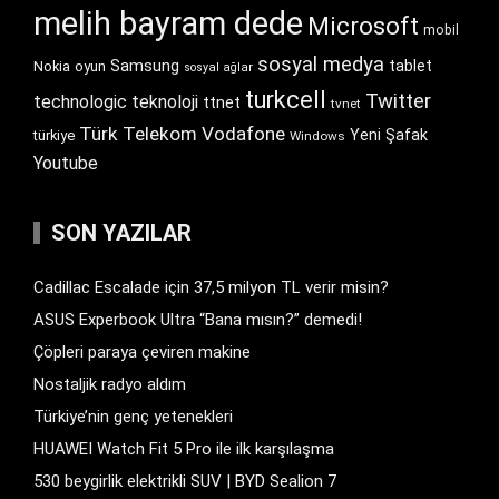
melih bayram dede
Microsoft
mobil
sosyal medya
Samsung
tablet
Nokia
oyun
sosyal ağlar
turkcell
Twitter
technologic
teknoloji
ttnet
tvnet
Türk Telekom
Vodafone
Yeni Şafak
türkiye
Windows
Youtube
SON YAZILAR
Cadillac Escalade için 37,5 milyon TL verir misin?
ASUS Experbook Ultra “Bana mısın?” demedi!
Çöpleri paraya çeviren makine
Nostaljik radyo aldım
Türkiye’nin genç yetenekleri
HUAWEI Watch Fit 5 Pro ile ilk karşılaşma
530 beygirlik elektrikli SUV | BYD Sealion 7