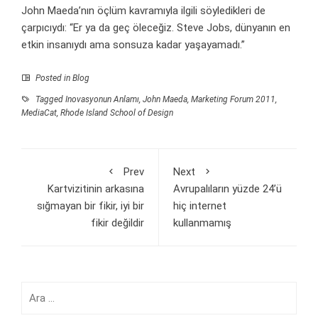
John Maeda’nın öçlüm kavramıyla ilgili söyledikleri de
çarpıcıydı: “Er ya da geç öleceğiz. Steve Jobs, dünyanın en
etkin insanıydı ama sonsuza kadar yaşayamadı.”
Posted in
Blog
Tagged
Inovasyonun Anlamı
,
John Maeda
,
Marketing Forum 2011
,
MediaCat
,
Rhode Island School of Design
Prev
Next
Kartvizitinin arkasına
Avrupalıların yüzde 24’ü
sığmayan bir fikir, iyi bir
hiç internet
fikir değildir
kullanmamış
Arama: