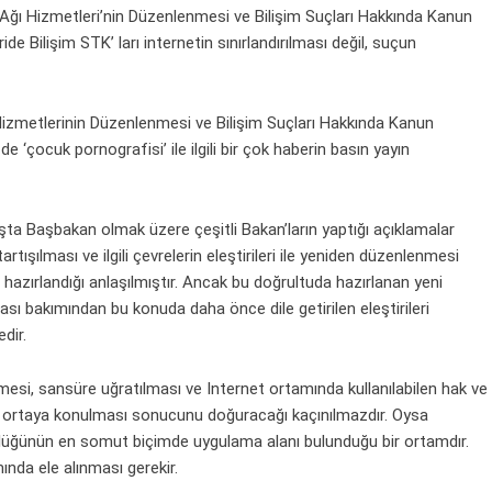
Ağı Hizmetleri’nin Düzenlenmesi ve Bilişim Suçları Hakkında Kanun
ide Bilişim STK’ ları internetin sınırlandırılması değil, suçun
 Hizmetlerinin Düzenlenmesi ve Bilişim Suçları Hakkında Kanun
 ‘çocuk pornografisi’ ile ilgili bir çok haberin basın yayın
şta Başbakan olmak üzere çeşitli Bakan’ların yaptığı açıklamalar
rtışılması ve ilgili çevrelerin eleştirileri ile yeniden düzenlenmesi
hazırlandığı anlaşılmıştır. Ancak bu doğrultuda hazırlanan yeni
lması bakımından bu konuda daha önce dile getirilen eleştirileri
dir.
enmesi, sansüre uğratılması ve Internet ortamında kullanılabilen hak ve
ın ortaya konulması sonucunu doğuracağı kaçınılmazdır. Oysa
rlüğünün en somut biçimde uygulama alanı bulunduğu bir ortamdır.
ında ele alınması gerekir.