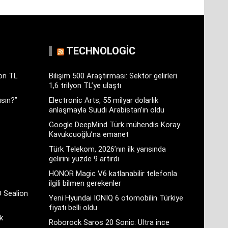
TECHNOLOGIC
yon TL
Bilişim 500 Araştırması: Sektör gelirleri
1,6 trilyon TL’ye ulaştı
sın?”
Electronic Arts, 55 milyar dolarlık
anlaşmayla Suudi Arabistan’ın oldu
Google DeepMind Türk mühendis Koray
Kavukcuoğlu’na emanet
Türk Telekom, 2026’nın ilk yarısında
gelirini yüzde 9 artırdı
HONOR Magic V6 katlanabilir telefonla
ilgili bilmen gerekenler
D Sealion
Yeni Hyundai IONIQ 6 otomobilin Türkiye
fiyatı belli oldu
k
Roborock Saros 20 Sonic: Ultra ince