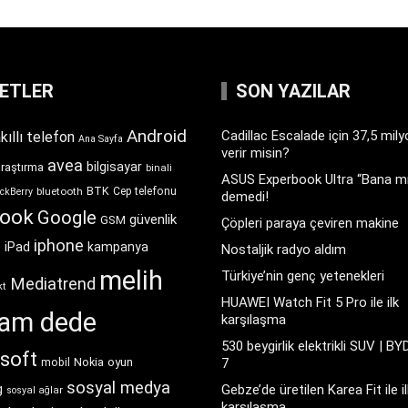
KETLER
SON YAZILAR
Android
Cadillac Escalade için 37,5 mil
kıllı telefon
Ana Sayfa
verir misin?
avea
bilgisayar
araştırma
binali
ASUS Experbook Ultra “Bana mı
BTK
bluetooth
Cep telefonu
ckBerry
demedi!
book
Google
güvenlik
GSM
Çöpleri paraya çeviren makine
iphone
t
iPad
kampanya
Nostaljik radyo aldım
melih
Türkiye’nin genç yetenekleri
Mediatrend
kt
HUAWEI Watch Fit 5 Pro ile ilk
ram dede
karşılaşma
530 beygirlik elektrikli SUV | BY
soft
Nokia
oyun
7
mobil
sosyal medya
g
Gebze’de üretilen Karea Fit ile il
sosyal ağlar
karşılaşma