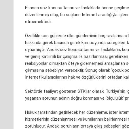
Esasen söz konusu tasarı ve taslaklarla önüne geçilm
düzenlenmiş olup, bu suçların Internet aracılığıyla işlenm
etmemektedir.
Özellikle son günlerde ülke gündeminin baş sıralarına ot
hakkında gerek basında gerek kamuoyunda süregelen tartı
oynamıştır. Ancak söz konusu tasarı ve taslakların, ko
ve geniş katılımlı bir çalışma ile hazırlanması gerekirk
reaksiyonlar olmaktan öteye gidememesi amaçlanan sonu
çıkmasına sebebiyet verecektir. Sonuç olarak ‘çocuk po
Internet kullanıcılarının hak ve özgürlüklerini ortadan
Sektörde faaliyet gösteren STK’lar olarak, Türkiye’nin ‘ç
yaşanan sorunun adının doğru konması ve ‘ölçülülük’ pr
Hukuk tarafından getirilecek her düzenleme, ister istemez
hizmetlerinin düzenlenmesi ve kurallarının belirlenmes
zorunludur. Ancak, sorunların ortaya çıkış sebepleri gö