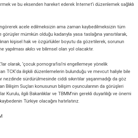
ürmek ve bu eksenden hareket ederek İnternet’i düzenlemek sağlıklı
öngörerek acele edilmeksizin ama zaman kaybedilmeksizin tüm
 ve görüşler mümkün olduğu kadarıyla yasa taslağına yansıtılarak,
lınan kişisel hak ve özgürlükler boyutu da gözetilerek, sorunun
me yapılması akılcı ve bilimsel olan yol olacaktır.
lar olarak, ‘çocuk pornografisi’ni engellemeye yönelik
lan TCK’da ilişkili düzenlemelerin bulunduğu ve mevcut haliyle bile
ar nezdinde sürdürülmesinde ciddi sıkıntılar yaşanmadığı da göz
n Bilişim Suçları konusunun bilişim oyuncularının da görüşleri
lar Kurulu, ilgili Bakanlıklar ve TBMM’nin gerekli duyarlılığı ve önemi
kaybedenin Türkiye olacağını hatırlatırız.
AM