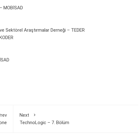
ği – MOBİSAD
 ve Sektörel Araştırmalar Derneği – TEDER
ELKODER
BİSAD
rev
Next
hone
TechnoLogic – 7. Bölüm