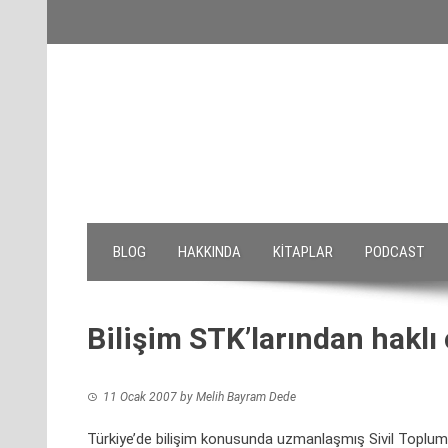
Skip
to
content
BLOG
HAKKINDA
KITAPLAR
PODCAST
Bilişim STK’larından haklı 
11 Ocak 2007
by
Melih Bayram Dede
Türkiye’de bilişim konusunda uzmanlaşmış Sivil Toplum 