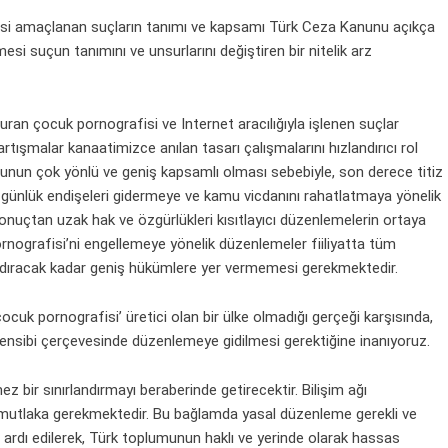
esi amaçlanan suçların tanımı ve kapsamı Türk Ceza Kanunu açıkça
esi suçun tanımını ve unsurlarını değiştiren bir nitelik arz
uran çocuk pornografisi ve Internet aracılığıyla işlenen suçlar
şmalar kanaatimizce anılan tasarı çalışmalarını hızlandırıcı rol
nunun çok yönlü ve geniş kapsamlı olması sebebiyle, son derece titiz
en günlük endişeleri gidermeye ve kamu vicdanını rahatlatmaya yönelik
çtan uzak hak ve özgürlükleri kısıtlayıcı düzenlemelerin ortaya
rnografisi’ni engellemeye yönelik düzenlemeler fiiliyatta tüm
 kaldıracak kadar geniş hükümlere yer vermemesi gerekmektedir.
ocuk pornografisi’ üretici olan bir ülke olmadığı gerçeği karşısında,
ensibi çerçevesinde düzenlemeye gidilmesi gerektiğine inanıyoruz.
 bir sınırlandırmayı beraberinde getirecektir. Bilişim ağı
i mutlaka gerekmektedir. Bu bağlamda yasal düzenleme gerekli ve
z ardı edilerek, Türk toplumunun haklı ve yerinde olarak hassas