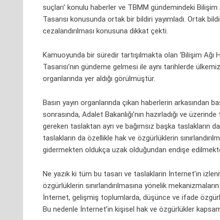
suçları’ konulu haberler ve TBMM gündemindeki Bilişim 
Tasarısı konusunda ortak bir bildiri yayımladı. Ortak bildir
cezalandırılması konusuna dikkat çekti.
Kamuoyunda bir süredir tartışılmakta olan ‘Bilişim Ağı
Tasarısı’nın gündeme gelmesi ile aynı tarihlerde ülkemizde
organlarında yer aldığı görülmüştür.
Basın yayın organlarında çıkan haberlerin arkasından ba
sonrasında, Adalet Bakanlığı’nın hazırladığı ve üzerinde ta
gereken taslaktan ayrı ve bağımsız başka taslakların da 
taslakların da özellikle hak ve özgürlüklerin sınırlandırı
gidermekten oldukça uzak olduğundan endişe edilmekte
Ne yazık ki tüm bu tasarı ve taslakların İnternet’in izl
özgürlüklerin sınırlandırılmasına yönelik mekanizmalar
İnternet, gelişmiş toplumlarda, düşünce ve ifade özgü
Bu nedenle İnternet’in kişisel hak ve özgürlükler kapsam