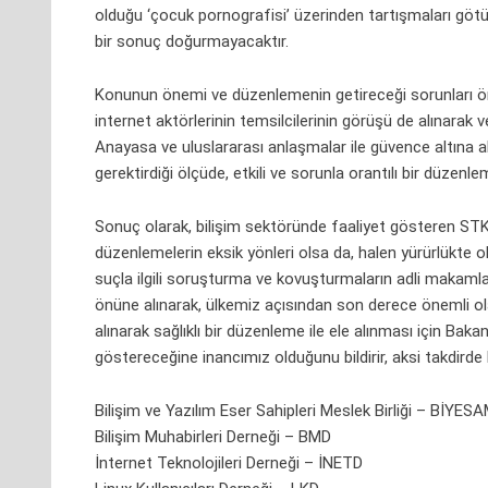
olduğu ‘çocuk pornografisi’ üzerinden tartışmaları göt
bir sonuç doğurmayacaktır.
Konunun önemi ve düzenlemenin getireceği sorunları 
internet aktörlerinin temsilcilerinin görüşü de alınarak
Anayasa ve uluslararası anlaşmalar ile güvence altına a
gerektirdiği ölçüde, etkili ve sorunla orantılı bir düzenle
Sonuç olarak, bilişim sektöründe faaliyet gösteren STK’
düzenlemelerin eksik yönleri olsa da, halen yürürlükte o
suçla ilgili soruşturma ve kovuşturmaların adli makaml
önüne alınarak, ülkemiz açısından son derece önemli ola
alınarak sağlıklı bir düzenleme ile ele alınması için Bakan
göstereceğine inancımız olduğunu bildirir, aksi takdirde 
Bilişim ve Yazılım Eser Sahipleri Meslek Birliği – BİYES
Bilişim Muhabirleri Derneği – BMD
İnternet Teknolojileri Derneği – İNETD