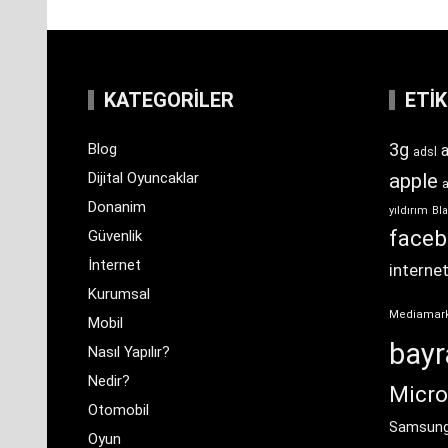
KATEGORILER
ETI
3g
Blog
a
adsl
Dijital Oyuncaklar
apple
Donanim
yıldırım
Bla
face
Güvenlik
İnternet
interne
Kurumsal
Mediamar
Mobil
bay
Nasıl Yapılır?
Nedir?
Micro
Otomobil
Samsun
Oyun